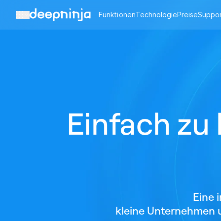
Zum Inhalt springen
Funktionen
Technologie
Preise
Suppo
Einfach zu 
Eine 
kleine Unternehmen u