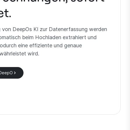
et.
g von DeepOs KI zur Datenerfassung werden
omatisch beim Hochladen extrahiert und
 wodurch eine effiziente und genaue
ährleistet wird.
 DeepO