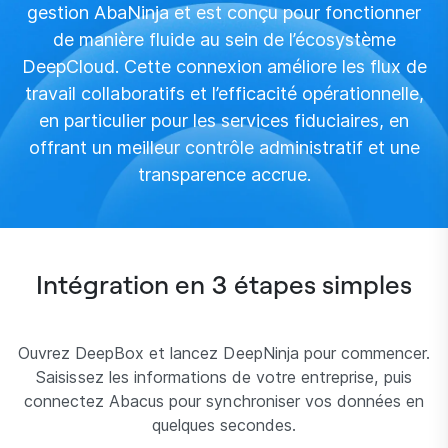
gestion AbaNinja et est conçu pour fonctionner
de manière fluide au sein de l’écosystème
DeepCloud. Cette connexion améliore les flux de
travail collaboratifs et l’efficacité opérationnelle,
en particulier pour les services fiduciaires, en
offrant un meilleur contrôle administratif et une
transparence accrue.
Intégration en 3 étapes simples
Ouvrez DeepBox et lancez DeepNinja pour commencer.
Saisissez les informations de votre entreprise, puis
connectez Abacus pour synchroniser vos données en
quelques secondes.